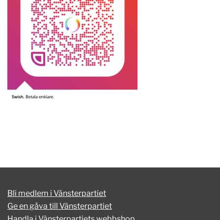
Bli medlem i Vänsterpartiet
Ge en gåva till Vänsterpartiet
Handla i Vänsterpartiets webbshop